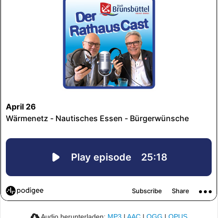
Audio herunterladen:
MP3
|
AAC
|
OGG
|
OPUS